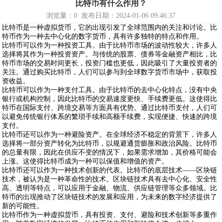
比特币有什么作用？
浏览量：
0
发布日期：2024-01-06 09:46:37
比特币是一种虚拟货币，它的出现引发了全球范围内的关注和讨论。比
特币作为一种去中心化的数字货币，具有许多独特的特点和作用。
比特币可以作为一种投资工具。由于比特币市场的波动性较大，许多人
选择将其作为一种投资资产。与传统的股票、债券等金融资产相比，比
特币市场的交易时间更长，投资门槛也更低，因此吸引了大量投资者的
关注。通过购买比特币，人们可以参与到全球数字货币市场中，获取投
资收益。
比特币可以作为一种支付工具。由于比特币的去中心化特点，没有中央
银行或机构控制，因此比特币的交易速度更快、手续费更低。这使得比
特币在国际支付、跨境交易等方面具有优势。通过比特币支付，人们可
以避免传统银行体系的繁琐手续和高额手续费，实现便捷、快速的跨境
支付。
比特币还可以作为一种避险资产。在全球经济不稳定的背景下，许多人
选择将一部分资产转化为比特币，以规避通货膨胀和政治风险。比特币
的总量有限，因此在供应不变的情况下，如果需求增加，其价格可能会
上涨。这使得比特币成为一种可以保值和增值的资产。
比特币还可以作为一种技术创新的代表。比特币的底层技术——区块链
技术，被认为是一种革命性的技术。区块链技术具有去中心化、安全性
高、透明等特点，可以应用于金融、物流、供应链管理等众多领域。比
特币的出现推动了区块链技术的发展和应用，为未来的数字经济提供了
新的可能性。
比特币作为一种虚拟货币，具有投资、支付、避险和技术创新等多重作