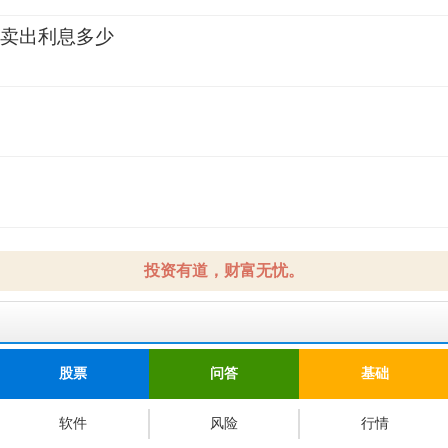
天卖出利息多少
2
2
2
投资有道，财富无忧。
股票
问答
基础
软件
风险
行情