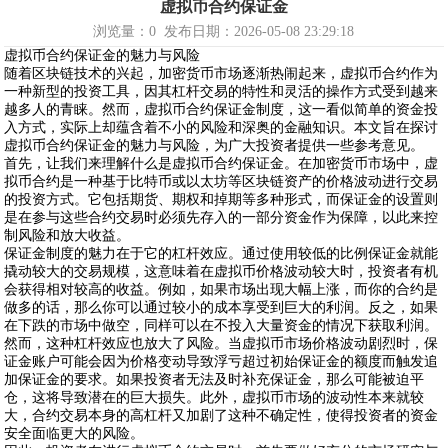
虚拟币合约保证金
浏览量：
0
发布日期：2026-05-08 23:29:18
虚拟币合约保证金的魅力与风险
随着区块链技术的兴起，加密货币市场逐渐热闹起来，虚拟币合约作为
一种新型的投资工具，因其杠杆交易的特性和灵活的操作方式受到越来
越多人的青睐。然而，虚拟币合约保证金制度，这一看似简单的资金投
入方式，实际上却蕴含着不小的风险和深奥的金融知识。本文旨在探讨
虚拟币合约保证金的魅力与风险，为广大投资者提供一些参考意见。
首先，让我们来理解什么是虚拟币合约保证金。在加密货币市场中，虚
拟币合约是一种基于比特币或以太坊等区块链资产的价格波动进行交易
的投资方式。它包括期货、期权和掉期等多种形式，而保证金的设置则
是在参与这些合约交易时必须先存入的一部分资金作为保障，以此来控
制风险和放大收益。
保证金制度的魅力在于它的杠杆效应。通过使用较低的比例保证金就能
撬动较大的交易规模，这意味着在虚拟币价格波动较大时，投资者有机
会获得相对较高的收益。例如，如果市场出现大幅上涨，而你的合约是
做多的话，那么你可以通过较小的成本享受到巨大的利润。反之，如果
在下跌的市场中做空，同样可以在不投入大量资金的情况下获取利润。
然而，这种杠杆效应也放大了风险。当虚拟币市场价格波动剧烈时，保
证金账户可能会因为价格变动导致浮亏超过初始保证金的额度而触发追
加保证金的要求。如果投资者无法及时补充保证金，那么可能被迫平
仓，这将导致潜在的巨大损失。此外，虚拟币市场的波动性本来就较
大，合约交易本身的高杠杆又加剧了这种不确定性，使得投资者的资金
安全面临更大的风险。