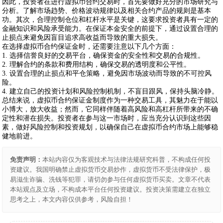
因此，投资者在进行虚拟币合约交易时，首先要做好充分的市场研究与
分析。了解市场趋势、价格波动规律以及相关合约产品的规则是基本
功。其次，合理控制仓位和杠杆水平是关键，这要求投资者具有一定的
金融知识和风险承受能力。在保证本金安全的前提下，通过设置合理的
止损点来避免因盲目追求高收益而导致的重大损失。
在选择虚拟币合约保证金时，还需要注意以下几个方面：
1. 选择信誉良好的交易平台，确保资金的安全性和交易的合规性。
2. 理解合约的条款和费用结构，确保交易的透明度和公平性。
3. 设置合理的止损点和平仓策略，避免因市场波动而导致的不可控风
险。
4. 建立自己的投资计划和风险控制机制，不盲目跟风，保持头脑冷静。
总结来说，虚拟币合约保证金制度作为一种交易工具，其魅力在于能以
小博大，放大收益；然而，它同样伴随着高风险和高杠杆所带来的不确
定性和潜在损失。投资者在参与这一市场时，应当充分认识到这些因
素，做好风险控制和投资规划，以确保自己在虚拟币合约市场上能够稳
健地前进。
免责声明：
本站内容仅为客观技术与法律法规研究科普，不构成任何投
资建议。我国明确禁止虚拟货币交易炒作，虚拟货币不受法律保护，极
易滋生诈骗、洗钱等犯罪，请切勿参与任何虚拟货币买卖。文章不代表
本站观点及立场，不构成本平台任何投资建议。投资决策需建立在独立
思考之上，本文内容仅供参考，风险自担！