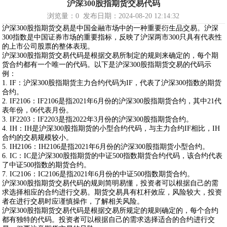
沪深300股指期货交易代码
浏览量：
0
发布日期：2024-08-20 12:14:32
沪深300股指期货交易是中国金融市场中的一种重要衍生品交易。沪深
300指数是中国证券市场的重要指标，反映了沪深两市300只具有代表性
的上市公司股票的整体表现。
沪深300股指期货交易代码是根据交易所制定的规则来确定的，每个期
货合约都有一个唯一的代码。以下是沪深300股指期货交易的代码示
例：
1. IF：沪深300股指期货主力合约代码为IF，代表了沪深300指数的期货
合约。
2. IF2106：IF2106是指2021年6月份的沪深300股指期货合约，其中21代
表年份，06代表月份。
3. IF2203：IF2203是指2022年3月份的沪深300股指期货合约。
4. IH：IH是沪深300股指期货的小型合约代码，与主力合约IF相比，IH
合约的交易规模较小。
5. IH2106：IH2106是指2021年6月份的沪深300股指期货小型合约。
6. IC：IC是沪深300股指期货的中证500指数期货合约代码，该合约代表
了中证500指数的期货合约。
7. IC2106：IC2106是指2021年6月份的中证500指数期货合约。
沪深300股指期货交易代码的规则简明易懂，投资者可以根据自己的需
求选择相应的合约进行交易。期货交易具有杠杆效应，风险较大，投资
者在进行交易时应谨慎操作，了解相关风险。
沪深300股指期货交易代码是根据交易所规定的规则确定的，每个合约
都有独特的代码。投资者可以根据自己的需求选择适合的合约进行交