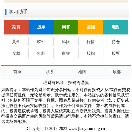
学习助手
期货
股票
问答
基础
理财
黄金
软件
风险
行情
持仓
期权
杠杆
白银
股指
股票
首页
联系
地图
回顶部
理财有风险，投资需谨慎
风险提示：本站作为财经知识分享网站，不对任何投资人及/或任何交易
提供任何担保，无论是明示、默示或法定的。本站提供的各种信息及资
料（包括但不限于文字、数据、图表及超链接）仅供参考（如：历史或
预期收益不代表实际收益），不作为任何法律文件，亦不构成任何邀
约、投资建议或承诺，投资人应依其独立判断做出决策。投资人据此进
行投资交易而产生的风险等后果请自行承担，本站不承担任何责任。请
远离场外配资。
Copyright © 2017-2023 www.jiaoyisuo.org.cn